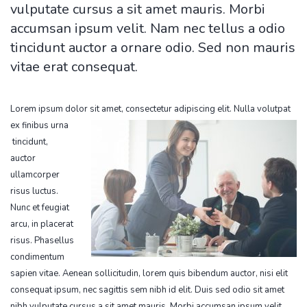
vulputate cursus a sit amet mauris. Morbi
accumsan ipsum velit. Nam nec tellus a odio
tincidunt auctor a ornare odio. Sed non mauris
vitae erat consequat.
Lorem ipsum dolor sit amet, consectetur adipiscing elit. Nulla volutpat
ex finibus urna
tincidunt,
auctor
ullamcorper
risus luctus.
Nunc et feugiat
arcu, in placerat
risus. Phasellus
condimentum
sapien vitae. Aenean sollicitudin, lorem quis bibendum auctor, nisi elit
consequat ipsum, nec sagittis sem nibh id elit. Duis sed odio sit amet
nibh vulputate cursus a sit amet mauris. Morbi accumsan ipsum velit.